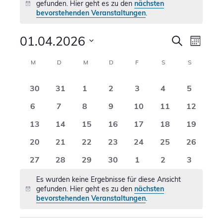
gefunden. Hier geht es zu den
nächsten
Hinweis
bevorstehenden Veranstaltungen
.
Verans
01.04.2026
Vera
Suche
Monat
Ansi
Suche
Datum
Kalender
M
MONTAG
D
DIENSTAG
M
MITTWOCH
D
DONNERSTAG
F
FREITAG
S
SAMSTAG
S
SONNTAG
Navi
wählen.
und
von
0
0
0
0
0
0
0
30
31
1
2
3
4
5
Ansicht
Veranstaltungen
Veranstaltungen
Veranstaltungen
Veranstaltungen
Veranstaltungen
Veranstaltungen
Veranstaltunge
Veransta
0
0
0
0
0
0
0
6
7
8
9
10
11
12
Naviga
Veranstaltungen
Veranstaltungen
Veranstaltungen
Veranstaltungen
Veranstaltungen
Veranstaltunge
Veransta
0
0
0
0
0
0
0
13
14
15
16
17
18
19
Veranstaltungen
Veranstaltungen
Veranstaltungen
Veranstaltungen
Veranstaltungen
Veranstaltunge
Veransta
0
0
0
0
0
0
0
20
21
22
23
24
25
26
Veranstaltungen
Veranstaltungen
Veranstaltungen
Veranstaltungen
Veranstaltungen
Veranstaltunge
Veransta
0
0
0
0
0
0
0
27
28
29
30
1
2
3
Veranstaltungen
Veranstaltungen
Veranstaltungen
Veranstaltungen
Veranstaltungen
Veranstaltunge
Veransta
Es wurden keine Ergebnisse für diese Ansicht
gefunden. Hier geht es zu den
nächsten
Hinweis
bevorstehenden Veranstaltungen
.