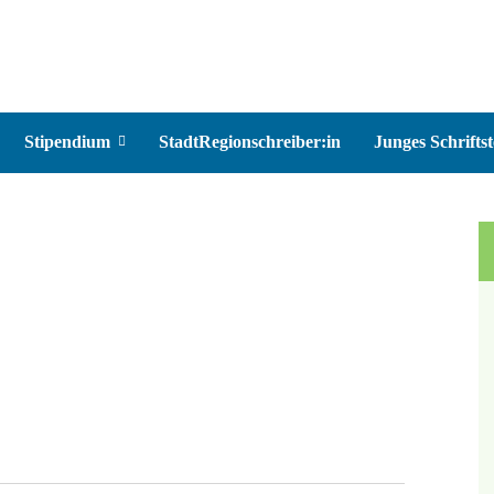
Stipendium
StadtRegionschreiber:in
Junges Schriftst