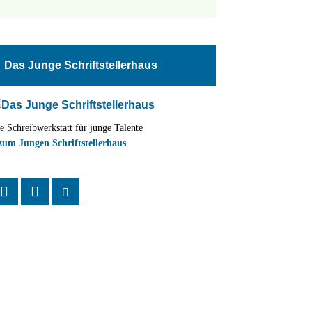
tungen
altung
Das Junge Schriftstellerhaus
en-
ion
e Schreibwerkstatt für junge Talente
,
zum Jungen Schriftstellerhaus
n