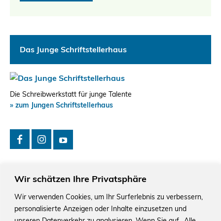
Das Junge Schriftstellerhaus
Die Schreibwerkstatt für junge Talente
» zum Jungen Schriftstellerhaus
Wir schätzen Ihre Privatsphäre
Wir verwenden Cookies, um Ihr Surferlebnis zu verbessern,
personalisierte Anzeigen oder Inhalte einzusetzen und
Das Schriftstellerhaus ist ein beliebter Treffpunkt für
Autorinnen und Autoren aus Stuttgart und der Region sowie
unseren Datenverkehr zu analysieren. Wenn Sie auf „Alle