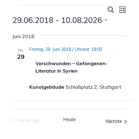
Veranstaltungen
Verans
Vera
Suche
Liste
Ansi
29.06.2018
 - 
10.08.2026
Suche
Navi
Datum
und
Juni 2018
wählen.
Ansicht
Freitag, 29. Juni 2018 / Uhrzeit: 19:00
FR.
Naviga
29
Verschwunden – Gefangenen-
Literatur in Syrien
Kunstgebäude
Schloßplatz 2, Stuttgart
Heute
Vorherige
Veranst
Nächste
Veranstaltungen