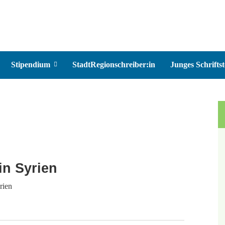
Stipendium
StadtRegionschreiber:in
Junges Schriftst
in Syrien
rien