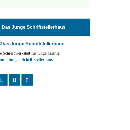
tungen
altung
Das Junge Schriftstellerhaus
en-
ion
e Schreibwerkstatt für junge Talente
,
zum Jungen Schriftstellerhaus
n