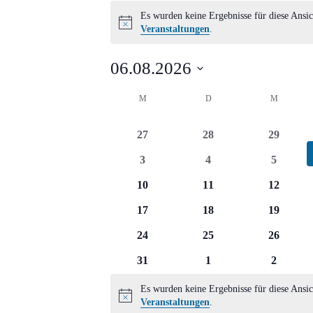
Veranstaltungen
Es wurden keine Ergebnisse für diese Ansic
Hinweis
Veranstaltungen
.
06.08.2026
Datum
Kalender
M
MONTAG
D
DIENSTAG
M
MITTWO
wählen.
von
0
0
0
27
28
29
Veranstaltungen
Veranstaltungen
Veranstaltungen
Veransta
0
0
0
3
4
5
Veranstaltungen
Veranstaltungen
Veransta
0
0
0
10
11
12
Veranstaltungen
Veranstaltungen
Veransta
0
0
0
17
18
19
Veranstaltungen
Veranstaltungen
Veransta
0
0
0
24
25
26
Veranstaltungen
Veranstaltungen
Veransta
0
0
0
31
1
2
Veranstaltungen
Veranstaltungen
Veransta
Es wurden keine Ergebnisse für diese Ansic
Hinweis
Veranstaltungen
.