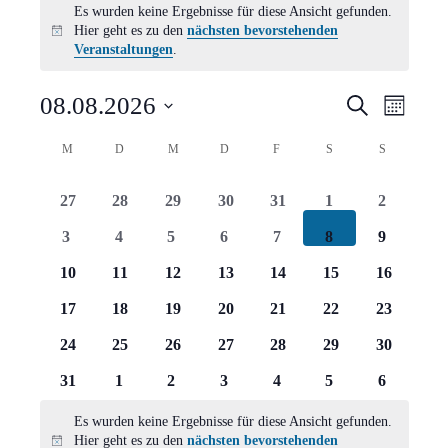
Es wurden keine Ergebnisse für diese Ansicht gefunden.
Hier geht es zu den
nächsten bevorstehenden
Hinweis
Veranstaltungen
.
Verans
Vera
08.08.2026
Suche
Monat
Ansi
Suche
Datum
Kalender
M
MONTAG
D
DIENSTAG
M
MITTWOCH
D
DONNERSTAG
F
FREITAG
S
SAMSTAG
S
SONNTAG
Navi
wählen.
und
von
0
0
0
0
0
0
0
27
28
29
30
31
1
2
Ansich
Veranstaltungen
Veranstaltungen
Veranstaltungen
Veranstaltungen
Veranstaltungen
Veranstaltungen
Veranstaltungen
Veranstal
0
0
0
0
0
0
0
3
4
5
6
7
8
9
Naviga
Veranstaltungen
Veranstaltungen
Veranstaltungen
Veranstaltungen
Veranstaltungen
Veranstaltungen
Veranstal
0
0
0
0
0
0
0
10
11
12
13
14
15
16
Veranstaltungen
Veranstaltungen
Veranstaltungen
Veranstaltungen
Veranstaltungen
Veranstaltungen
Veranstal
0
0
0
0
0
0
0
17
18
19
20
21
22
23
Veranstaltungen
Veranstaltungen
Veranstaltungen
Veranstaltungen
Veranstaltungen
Veranstaltungen
Veranstal
0
0
0
0
0
0
0
24
25
26
27
28
29
30
Veranstaltungen
Veranstaltungen
Veranstaltungen
Veranstaltungen
Veranstaltungen
Veranstaltungen
Veranstal
0
0
0
0
0
0
0
31
1
2
3
4
5
6
Veranstaltungen
Veranstaltungen
Veranstaltungen
Veranstaltungen
Veranstaltungen
Veranstaltungen
Veranstal
Es wurden keine Ergebnisse für diese Ansicht gefunden.
Hier geht es zu den
nächsten bevorstehenden