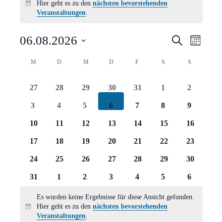
Hier geht es zu den
nächsten bevorstehenden
Hinweis
Veranstaltungen
.
Verans
Vera
06.08.2026
Suche
Monat
Ansi
Suche
Datum
Kalender
M
MONTAG
D
DIENSTAG
M
MITTWOCH
D
DONNERSTAG
F
FREITAG
S
SAMSTAG
S
SONNTAG
Navi
wählen.
und
von
0
0
0
0
0
0
0
27
28
29
30
31
1
2
Ansich
Veranstaltungen
Veranstaltungen
Veranstaltungen
Veranstaltungen
Veranstaltungen
Veranstaltungen
Veranstaltungen
Veranstal
0
0
0
0
0
0
0
3
4
5
6
7
8
9
Naviga
Veranstaltungen
Veranstaltungen
Veranstaltungen
Veranstaltungen
Veranstaltungen
Veranstaltungen
Veranstal
0
0
0
0
0
0
0
10
11
12
13
14
15
16
Veranstaltungen
Veranstaltungen
Veranstaltungen
Veranstaltungen
Veranstaltungen
Veranstaltungen
Veranstal
0
0
0
0
0
0
0
17
18
19
20
21
22
23
Veranstaltungen
Veranstaltungen
Veranstaltungen
Veranstaltungen
Veranstaltungen
Veranstaltungen
Veranstal
0
0
0
0
0
0
0
24
25
26
27
28
29
30
Veranstaltungen
Veranstaltungen
Veranstaltungen
Veranstaltungen
Veranstaltungen
Veranstaltungen
Veranstal
0
0
0
0
0
0
0
31
1
2
3
4
5
6
Veranstaltungen
Veranstaltungen
Veranstaltungen
Veranstaltungen
Veranstaltungen
Veranstaltungen
Veranstal
Es wurden keine Ergebnisse für diese Ansicht gefunden.
Hier geht es zu den
nächsten bevorstehenden
Hinweis
Veranstaltungen
.