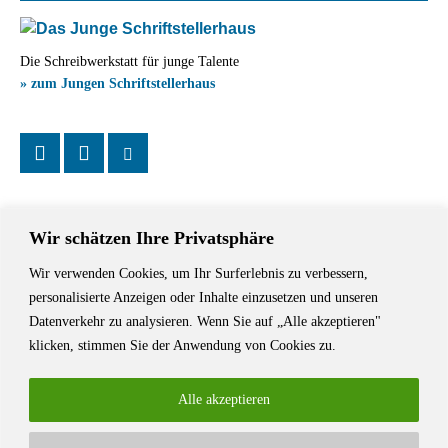
Die Schreibwerkstatt für junge Talente
» zum Jungen Schriftstellerhaus
Wir schätzen Ihre Privatsphäre
Wir verwenden Cookies, um Ihr Surferlebnis zu verbessern,
Das Schriftstellerhaus ist ein beliebter Treffpunkt für Autorinnen und
personalisierte Anzeigen oder Inhalte einzusetzen und unseren
Autoren aus Stuttgart und der Region sowie ein Veranstaltungsort für
Datenverkehr zu analysieren. Wenn Sie auf „Alle akzeptieren"
Lesungen, Tagungen und Schreibwerkstätten.
klicken, stimmen Sie der Anwendung von Cookies zu.
Alle akzeptieren