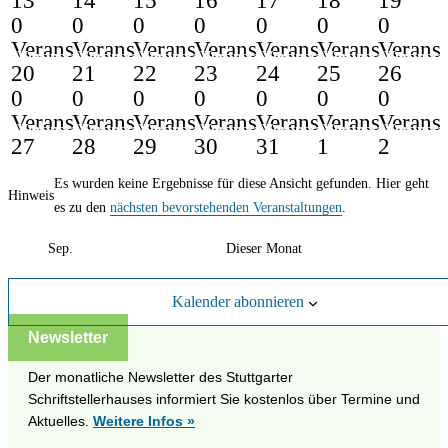
13
14
15
16
17
18
19
13
14
15
16
17
18
19
0
0
0
0
0
0
0
0
0
0
0
0
0
0
Veranstaltungen,
Veranstaltungen,
Veranstaltungen,
Veranstaltungen,
Veranstaltungen,
Veranstaltung
Veranst
Veranstaltungen
Veranstaltungen
Veranstaltungen
Veranstaltungen
Veranstaltungen
Veranstaltungen
Veransta
20
21
22
23
24
25
26
20
21
22
23
24
25
26
0
0
0
0
0
0
0
0
0
0
0
0
0
0
Veranstaltungen,
Veranstaltungen,
Veranstaltungen,
Veranstaltungen,
Veranstaltungen,
Veranstaltung
Veranst
Veranstaltungen
Veranstaltungen
Veranstaltungen
Veranstaltungen
Veranstaltungen
Veranstaltungen
Veransta
27
28
29
30
31
1
2
27
28
29
30
31
1
2
Es wurden keine Ergebnisse für diese Ansicht gefunden. Hier geht
Hinweis
es zu den
nächsten bevorstehenden Veranstaltungen
.
Sep.
Dieser Monat
Kalender abonnieren
Newsletter
Der monatliche Newsletter des Stuttgarter
Schriftstellerhauses informiert Sie kostenlos über Termine und
Aktuelles.
Weitere Infos »