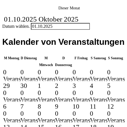
Dieser Monat
01.10.2025
Oktober 2025
Datum wählen.
Kalender von Veranstaltungen
M
Montag
D
Dienstag
M
D
F
Freitag
S
Samstag
S
Sonntag
Mittwoch
Donnerstag
0
0
0
0
0
0
0
0
0
0
0
0
0
0
Veranstaltungen,
Veranstaltungen,
Veranstaltungen,
Veranstaltungen,
Veranstaltungen,
Veranstaltung
Veranst
Veranstaltungen
Veranstaltungen
Veranstaltungen
Veranstaltungen
Veranstaltungen
Veranstaltungen
Veransta
29
30
1
2
3
4
5
29
30
1
2
3
4
5
0
0
0
0
0
0
0
0
0
0
0
0
0
0
Veranstaltungen,
Veranstaltungen,
Veranstaltungen,
Veranstaltungen,
Veranstaltungen,
Veranstaltung
Veranst
Veranstaltungen
Veranstaltungen
Veranstaltungen
Veranstaltungen
Veranstaltungen
Veranstaltungen
Veransta
6
7
8
9
10
11
12
6
7
8
9
10
11
12
0
0
0
0
0
0
0
0
0
0
0
0
0
0
Veranstaltungen,
Veranstaltungen,
Veranstaltungen,
Veranstaltungen,
Veranstaltungen,
Veranstaltung
Veranst
Veranstaltungen
Veranstaltungen
Veranstaltungen
Veranstaltungen
Veranstaltungen
Veranstaltungen
Veransta