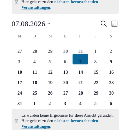
Hier geht es zu den
nächsten bevorstehenden
Hinweis
Veranstaltungen
.
Verans
Vera
07.08.2026
Suche
Monat
Ansi
Suche
Datum
Kalender
M
MONTAG
D
DIENSTAG
M
MITTWOCH
D
DONNERSTAG
F
FREITAG
S
SAMSTAG
S
SONNTAG
Navi
wählen.
und
von
0
0
0
0
0
0
0
27
28
29
30
31
1
2
Ansich
Veranstaltungen
Veranstaltungen
Veranstaltungen
Veranstaltungen
Veranstaltungen
Veranstaltungen
Veranstaltungen
Veranstal
0
0
0
0
0
0
0
3
4
5
6
7
8
9
Naviga
Veranstaltungen
Veranstaltungen
Veranstaltungen
Veranstaltungen
Veranstaltungen
Veranstaltungen
Veranstal
0
0
0
0
0
0
0
10
11
12
13
14
15
16
Veranstaltungen
Veranstaltungen
Veranstaltungen
Veranstaltungen
Veranstaltungen
Veranstaltungen
Veranstal
0
0
0
0
0
0
0
17
18
19
20
21
22
23
Veranstaltungen
Veranstaltungen
Veranstaltungen
Veranstaltungen
Veranstaltungen
Veranstaltungen
Veranstal
0
0
0
0
0
0
0
24
25
26
27
28
29
30
Veranstaltungen
Veranstaltungen
Veranstaltungen
Veranstaltungen
Veranstaltungen
Veranstaltungen
Veranstal
0
0
0
0
0
0
0
31
1
2
3
4
5
6
Veranstaltungen
Veranstaltungen
Veranstaltungen
Veranstaltungen
Veranstaltungen
Veranstaltungen
Veranstal
Es wurden keine Ergebnisse für diese Ansicht gefunden.
Hier geht es zu den
nächsten bevorstehenden
Hinweis
Veranstaltungen
.