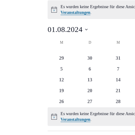
Veranstaltungen
Es wurden keine Ergebnisse für diese Ansic
Hinweis
Veranstaltungen
.
01.08.2024
Datum
Kalender
M
MONTAG
D
DIENSTAG
M
MITTWO
wählen.
von
0
0
0
29
30
31
Veranstaltungen
Veranstaltungen
Veranstaltungen
Veransta
0
0
0
5
6
7
Veranstaltungen
Veranstaltungen
Veransta
0
0
0
12
13
14
Veranstaltungen
Veranstaltungen
Veransta
0
0
0
19
20
21
Veranstaltungen
Veranstaltungen
Veransta
0
0
0
26
27
28
Veranstaltungen
Veranstaltungen
Veransta
Es wurden keine Ergebnisse für diese Ansic
Hinweis
Veranstaltungen
.