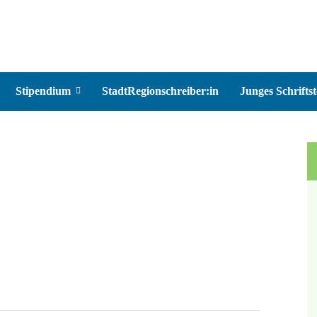
Stipendium
StadtRegionschreiber:in
Junges Schriftst