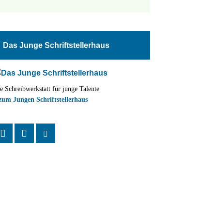
tungen
altung
Das Junge Schriftstellerhaus
en-
ion
e Schreibwerkstatt für junge Talente
,
zum Jungen Schriftstellerhaus
n