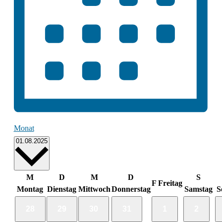
Monat
Datum
01.08.2025
wählen.
Kalender
M
D
M
D
S
F
Freitag
Montag
Dienstag
Mittwoch
Donnerstag
Samstag
S
von
0
0
0
0
0
0
28
29
30
31
1
2
Veranstaltungen
Veranstaltungen
Veranstaltungen
Veranstaltungen
Veranstaltungen
Veranstaltunge
Verans