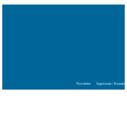
Das Schriftstellerhaus ist ein beliebter Treffpunkt für Autorinnen und
Autoren aus Stuttgart und der Region sowie ein Veranstaltungsort für
Lesungen, Tagungen und Schreibwerkstätten.
© Stuttgarter Schriftstellerhaus
Newsletter
Impressum / Kontakt