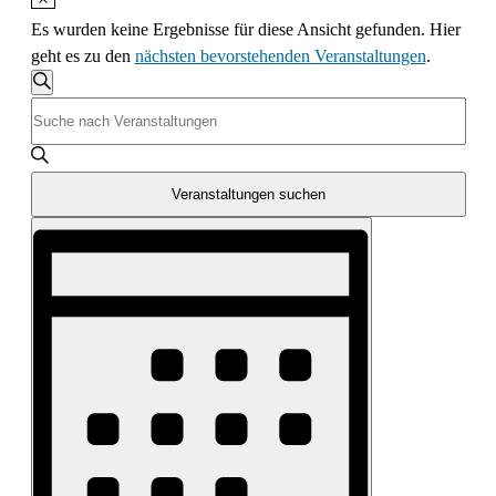
Es wurden keine Ergebnisse für diese Ansicht gefunden. Hier
geht es zu den
nächsten bevorstehenden Veranstaltungen
.
Veranstaltungen
Suche
Bitte
Suche
Schlüsselwort
und
eingeben.
Suche
Veranstaltungen suchen
Ansichten,
nach
Veranstaltung
Navigation
Veranstaltungen
Ansichten-
Schlüsselwort.
Navigation