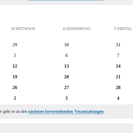
M
MITTWOCH
D
DONNERSTAG
F
FREITAG
0
0
0
29
30
31
Veranstaltungen
Veranstaltungen
Veranst
0
0
0
5
6
7
Veranstaltungen
Veranstaltungen
Veranst
0
0
0
12
13
14
Veranstaltungen
Veranstaltungen
Veranst
0
0
0
19
20
21
Veranstaltungen
Veranstaltungen
Veranst
0
0
0
26
27
28
Veranstaltungen
Veranstaltungen
Veranst
0
0
0
2
3
4
Veranstaltungen
Veranstaltungen
Veranst
er geht es zu den
nächsten bevorstehenden Veranstaltungen
.