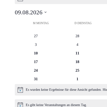
Hinweis
09.08.2026
Datum
Kalender
M
MONTAG
D
DIENSTAG
wählen.
von
0
0
27
28
Veranstaltungen
Veranstaltungen
Veranstaltungen
0
0
3
4
Veranstaltungen
Veranstaltungen
0
0
10
11
Veranstaltungen
Veranstaltungen
0
0
17
18
Veranstaltungen
Veranstaltungen
0
0
24
25
Veranstaltungen
Veranstaltungen
0
0
31
1
Veranstaltungen
Veranstaltungen
Es wurden keine Ergebnisse für diese Ansicht gefunden. Hi
Hinweis
Es gibt keine Veranstaltungen an diesem Tag.
Hinweis