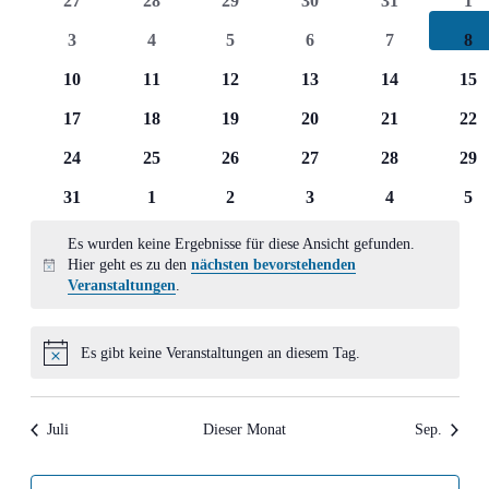
27
28
29
30
31
1
Ansich
Veranstaltungen
Veranstaltungen
Veranstaltungen
Veranstaltungen
Veranstaltungen
Veranstaltung
Ver
0
0
0
0
0
0
3
4
5
6
7
8
Naviga
Veranstaltungen
Veranstaltungen
Veranstaltungen
Veranstaltungen
Veranstaltun
Ver
0
0
0
0
0
0
10
11
12
13
14
15
Veranstaltungen
Veranstaltungen
Veranstaltungen
Veranstaltungen
Veranstaltung
Ver
0
0
0
0
0
0
17
18
19
20
21
22
Veranstaltungen
Veranstaltungen
Veranstaltungen
Veranstaltungen
Veranstaltung
Ver
0
0
0
0
0
0
24
25
26
27
28
29
Veranstaltungen
Veranstaltungen
Veranstaltungen
Veranstaltungen
Veranstaltung
Ver
0
0
0
0
0
0
31
1
2
3
4
5
Veranstaltungen
Veranstaltungen
Veranstaltungen
Veranstaltungen
Veranstaltun
Ver
Es wurden keine Ergebnisse für diese Ansicht gefunden.
Hier geht es zu den
nächsten bevorstehenden
Hinweis
Veranstaltungen
.
Es gibt keine Veranstaltungen an diesem Tag.
Hinweis
Juli
Dieser Monat
Sep.