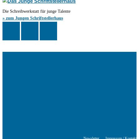
Die Schreibwerkstatt für junge Talente
» zum Jungen Schriftstellerhaus
Das Schriftstellerhaus ist ein beliebter Treffpunkt für Autorinnen und
Autoren aus Stuttgart und der Region sowie ein Veranstaltungsort für
Lesungen, Tagungen und Schreibwerkstätten.
© Stuttgarter Schriftstellerhaus
Newsletter
Impressum / Kontakt