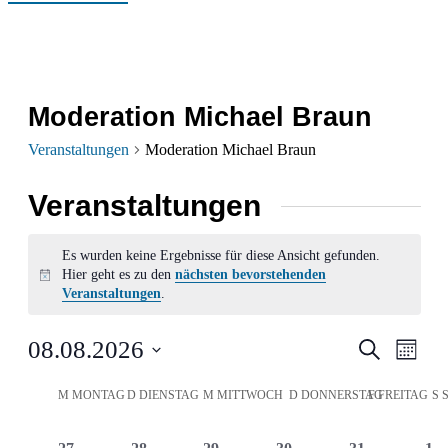
Moderation Michael Braun
Veranstaltungen
Moderation Michael Braun
Veranstaltungen
Es wurden keine Ergebnisse für diese Ansicht gefunden.
Hier geht es zu den
nächsten bevorstehenden
Hinweis
Veranstaltungen
.
Verans
Ver
08.08.2026
Suche
Monat
Ans
Datum
Suche
Kalender
M
MONTAG
D
DIENSTAG
M
MITTWOCH
D
DONNERSTAG
F
FREITAG
S
wählen.
Nav
und
von
0
0
0
0
0
0