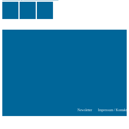
Das Schriftstellerhaus ist ein beliebter Treffpunkt für Autorinnen und
Autoren aus Stuttgart und der Region sowie ein Veranstaltungsort für
Lesungen, Tagungen und Schreibwerkstätten.
© Stuttgarter Schriftstellerhaus
Newsletter
Impressum / Kontakt