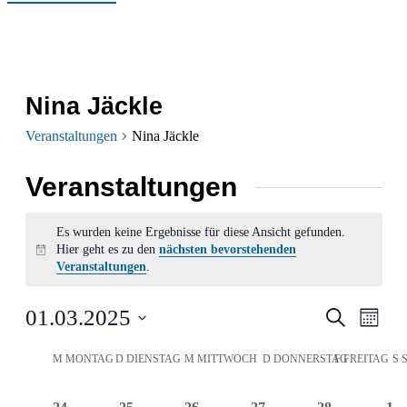
Nina Jäckle
Veranstaltungen
Nina Jäckle
Veranstaltungen
Es wurden keine Ergebnisse für diese Ansicht gefunden.
Hier geht es zu den
nächsten bevorstehenden
Hinweis
Veranstaltungen
.
Verans
Ver
01.03.2025
Suche
Monat
Ans
Datum
Suche
Kalender
M
MONTAG
D
DIENSTAG
M
MITTWOCH
D
DONNERSTAG
F
FREITAG
S
wählen.
Nav
und
von
0
0
0
0
0
0