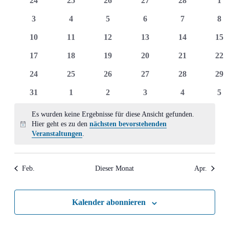
24
25
26
27
28
1
Ansich
Veranstaltungen
Veranstaltungen
Veranstaltungen
Veranstaltungen
Veranstaltungen
Veranstaltung
Ver
0
0
0
0
0
0
3
4
5
6
7
8
Naviga
Veranstaltungen
Veranstaltungen
Veranstaltungen
Veranstaltungen
Veranstaltun
Ver
0
0
0
0
0
0
10
11
12
13
14
15
Veranstaltungen
Veranstaltungen
Veranstaltungen
Veranstaltungen
Veranstaltung
Ver
0
0
0
0
0
0
17
18
19
20
21
22
Veranstaltungen
Veranstaltungen
Veranstaltungen
Veranstaltungen
Veranstaltung
Ver
0
0
0
0
0
0
24
25
26
27
28
29
Veranstaltungen
Veranstaltungen
Veranstaltungen
Veranstaltungen
Veranstaltung
Ver
0
0
0
0
0
0
31
1
2
3
4
5
Veranstaltungen
Veranstaltungen
Veranstaltungen
Veranstaltungen
Veranstaltun
Ver
Es wurden keine Ergebnisse für diese Ansicht gefunden.
Hier geht es zu den
nächsten bevorstehenden
Hinweis
Veranstaltungen
.
Feb.
Dieser Monat
Apr.
Kalender abonnieren