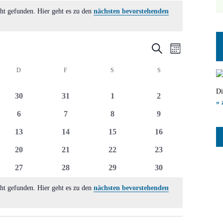
ht gefunden. Hier geht es zu den
nächsten bevorstehenden
Veranstal
Veranst
Suche
Monat
Ansicht
Suche
CH
D
DONNERSTAG
F
FREITAG
S
SAMSTAG
S
SONNTAG
Navigat
und
Di
0
0
0
0
30
31
1
2
Ansichten
» 
ltungen
Veranstaltungen
Veranstaltungen
Veranstaltungen
Veranstaltungen
0
0
0
0
6
7
8
9
Navigatio
ltungen
Veranstaltungen
Veranstaltungen
Veranstaltungen
Veranstaltungen
0
0
0
0
13
14
15
16
ltungen
Veranstaltungen
Veranstaltungen
Veranstaltungen
Veranstaltungen
0
0
0
0
20
21
22
23
ltungen
Veranstaltungen
Veranstaltungen
Veranstaltungen
Veranstaltungen
0
0
0
0
27
28
29
30
ltungen
Veranstaltungen
Veranstaltungen
Veranstaltungen
Veranstaltungen
ht gefunden. Hier geht es zu den
nächsten bevorstehenden