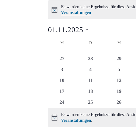
Veranstaltungen
Es wurden keine Ergebnisse für diese Ansic
Hinweis
Veranstaltungen
.
01.11.2025
Datum
Kalender
M
MONTAG
D
DIENSTAG
M
MITTWO
wählen.
von
0
0
0
27
28
29
Veranstaltungen
Veranstaltungen
Veranstaltungen
Veransta
0
0
0
3
4
5
Veranstaltungen
Veranstaltungen
Veransta
0
0
0
10
11
12
Veranstaltungen
Veranstaltungen
Veransta
0
0
0
17
18
19
Veranstaltungen
Veranstaltungen
Veransta
0
0
0
24
25
26
Veranstaltungen
Veranstaltungen
Veransta
Es wurden keine Ergebnisse für diese Ansic
Hinweis
Veranstaltungen
.