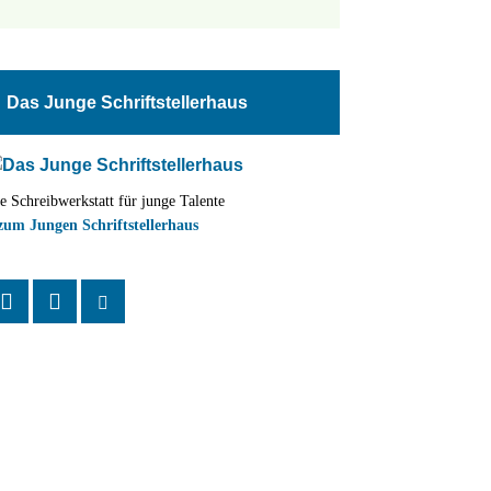
tungen
altung
Das Junge Schriftstellerhaus
en-
ion
e Schreibwerkstatt für junge Talente
,
zum Jungen Schriftstellerhaus
n