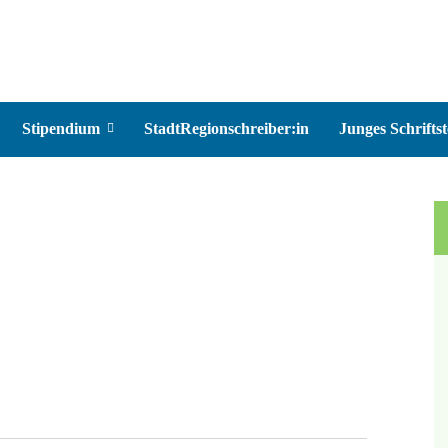
Stipendium
StadtRegionschreiber:in
Junges Schriftst