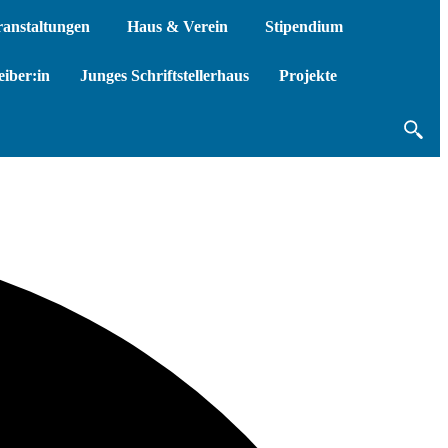
ranstaltungen
Haus & Verein
Stipendium
iber:in
Junges Schriftstellerhaus
Projekte