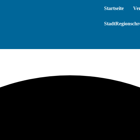
Startseite
Ve
StadtRegionschre