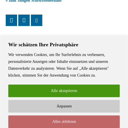
» zum Jungen Schriftstellerhaus
Wir schätzen Ihre Privatsphäre
Wir verwenden Cookies, um Ihr Surferlebnis zu verbessern,
Das Schriftstellerhaus ist ein beliebter Treffpunkt für Autorinnen und
personalisierte Anzeigen oder Inhalte einzusetzen und unseren
Autoren aus Stuttgart und der Region sowie ein Veranstaltungsort für
Datenverkehr zu analysieren. Wenn Sie auf „Alle akzeptieren"
Lesungen, Tagungen und Schreibwerkstätten.
klicken, stimmen Sie der Anwendung von Cookies zu.
Alle akzeptieren
Anpassen
© Stuttgarter Schriftstellerhaus
Alles ablehnen
Newsletter
Impressum / Kontakt