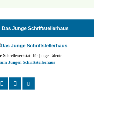
tungen
altung
Das Junge Schriftstellerhaus
en-
ion
e Schreibwerkstatt für junge Talente
,
zum Jungen Schriftstellerhaus
n