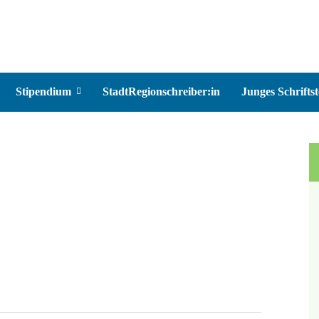
Stipendium
StadtRegionschreiber:in
Junges Schriftst