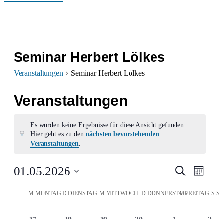
Seminar Herbert Lölkes
Veranstaltungen
Seminar Herbert Lölkes
Veranstaltungen
Es wurden keine Ergebnisse für diese Ansicht gefunden.
Hier geht es zu den
nächsten bevorstehenden
Hinweis
Veranstaltungen
.
Verans
Ver
01.05.2026
Suche
Monat
Ans
Datum
Suche
Kalender
M
MONTAG
D
DIENSTAG
M
MITTWOCH
D
DONNERSTAG
F
FREITAG
S
wählen.
Nav
und
von
0
0
0
0
0
0