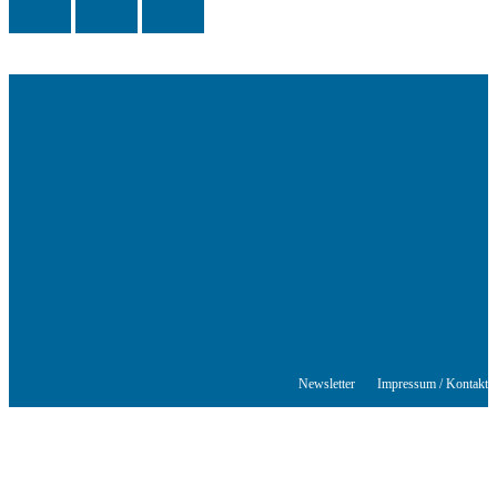
Das Schriftstellerhaus ist ein beliebter Treffpunkt für Autorinnen und
Autoren aus Stuttgart und der Region sowie ein Veranstaltungsort für
Lesungen, Tagungen und Schreibwerkstätten.
© Stuttgarter Schriftstellerhaus
Newsletter
Impressum / Kontakt