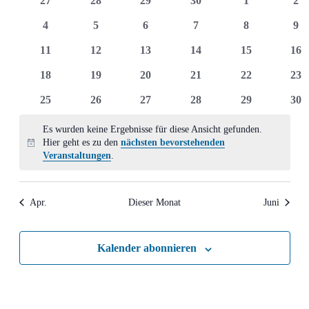
27
28
29
30
1
2
Ansich
Veranstaltungen
Veranstaltungen
Veranstaltungen
Veranstaltungen
Veranstaltungen
Veranstaltun
Ver
0
0
0
0
0
0
4
5
6
7
8
9
Naviga
Veranstaltungen
Veranstaltungen
Veranstaltungen
Veranstaltungen
Veranstaltun
Ver
0
0
0
0
0
0
11
12
13
14
15
16
Veranstaltungen
Veranstaltungen
Veranstaltungen
Veranstaltungen
Veranstaltung
Ver
0
0
0
0
0
0
18
19
20
21
22
23
Veranstaltungen
Veranstaltungen
Veranstaltungen
Veranstaltungen
Veranstaltung
Ver
0
0
0
0
0
0
25
26
27
28
29
30
Veranstaltungen
Veranstaltungen
Veranstaltungen
Veranstaltungen
Veranstaltung
Ver
Es wurden keine Ergebnisse für diese Ansicht gefunden.
Hier geht es zu den
nächsten bevorstehenden
Hinweis
Veranstaltungen
.
Apr.
Dieser Monat
Juni
Kalender abonnieren