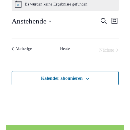
Es wurden keine Ergebnisse gefunden.
Hinweis
Verans
Vera
Anstehende
Suche
Liste
Ansi
Suche
Datum
Navi
wählen.
und
Veranstaltungen
Vorherige
Heute
Nächste
Ansich
Veranstaltun
Naviga
Kalender abonnieren