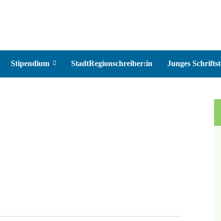
Stipendium
StadtRegionschreiber:in
Junges Schriftst