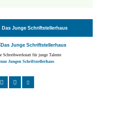
tungen
altung
Das Junge Schriftstellerhaus
en-
ion
e Schreibwerkstatt für junge Talente
,
zum Jungen Schriftstellerhaus
n