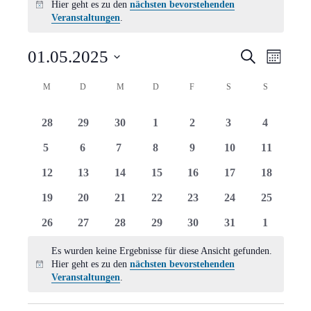
Hier geht es zu den
nächsten bevorstehenden
Hinweis
Veranstaltungen
.
Verans
Vera
01.05.2025
Suche
Monat
Ansi
Suche
Datum
Kalender
M
MONTAG
D
DIENSTAG
M
MITTWOCH
D
DONNERSTAG
F
FREITAG
S
SAMSTAG
S
SONNTAG
Navi
wählen.
und
von
0
0
0
0
0
0
0
28
29
30
1
2
3
4
Ansich
Veranstaltungen
Veranstaltungen
Veranstaltungen
Veranstaltungen
Veranstaltungen
Veranstaltungen
Veranstaltungen
Veranstal
0
0
0
0
0
0
0
5
6
7
8
9
10
11
Naviga
Veranstaltungen
Veranstaltungen
Veranstaltungen
Veranstaltungen
Veranstaltungen
Veranstaltungen
Veranstal
0
0
0
0
0
0
0
12
13
14
15
16
17
18
Veranstaltungen
Veranstaltungen
Veranstaltungen
Veranstaltungen
Veranstaltungen
Veranstaltungen
Veranstal
0
0
0
0
0
0
0
19
20
21
22
23
24
25
Veranstaltungen
Veranstaltungen
Veranstaltungen
Veranstaltungen
Veranstaltungen
Veranstaltungen
Veranstal
0
0
0
0
0
0
0
26
27
28
29
30
31
1
Veranstaltungen
Veranstaltungen
Veranstaltungen
Veranstaltungen
Veranstaltungen
Veranstaltungen
Veranstal
Es wurden keine Ergebnisse für diese Ansicht gefunden.
Hier geht es zu den
nächsten bevorstehenden
Hinweis
Veranstaltungen
.