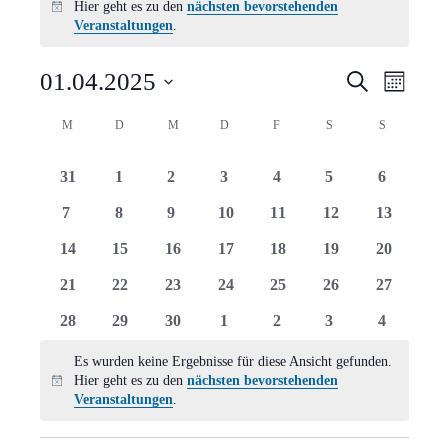
Hier geht es zu den
nächsten bevorstehenden
Hinweis
Veranstaltungen
.
Verans
Vera
01.04.2025
Suche
Monat
Ansi
Suche
Datum
Kalender
M
MONTAG
D
DIENSTAG
M
MITTWOCH
D
DONNERSTAG
F
FREITAG
S
SAMSTAG
S
SONNTAG
Navi
wählen.
und
von
0
0
0
0
0
0
0
31
1
2
3
4
5
6
Ansich
Veranstaltungen
Veranstaltungen
Veranstaltungen
Veranstaltungen
Veranstaltungen
Veranstaltungen
Veranstaltungen
Veranstal
0
0
0
0
0
0
0
7
8
9
10
11
12
13
Naviga
Veranstaltungen
Veranstaltungen
Veranstaltungen
Veranstaltungen
Veranstaltungen
Veranstaltungen
Veranstal
0
0
0
0
0
0
0
14
15
16
17
18
19
20
Veranstaltungen
Veranstaltungen
Veranstaltungen
Veranstaltungen
Veranstaltungen
Veranstaltungen
Veranstal
0
0
0
0
0
0
0
21
22
23
24
25
26
27
Veranstaltungen
Veranstaltungen
Veranstaltungen
Veranstaltungen
Veranstaltungen
Veranstaltungen
Veranstal
0
0
0
0
0
0
0
28
29
30
1
2
3
4
Veranstaltungen
Veranstaltungen
Veranstaltungen
Veranstaltungen
Veranstaltungen
Veranstaltungen
Veranstal
Es wurden keine Ergebnisse für diese Ansicht gefunden.
Hier geht es zu den
nächsten bevorstehenden
Hinweis
Veranstaltungen
.