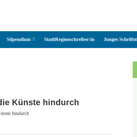
Stipendium
StadtRegionschreiber:in
Junges Schriftst
ie Künste hindurch
ünste hindurch