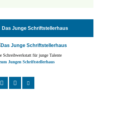
tungen
altung
Das Junge Schriftstellerhaus
en-
ion
e Schreibwerkstatt für junge Talente
,
zum Jungen Schriftstellerhaus
n