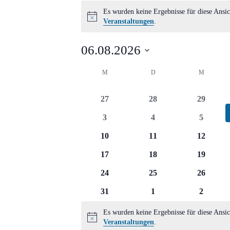
Veranstaltungen
Es wurden keine Ergebnisse für diese Ansic
Hinweis
Veranstaltungen
.
06.08.2026
Datum
Kalender
M
MONTAG
D
DIENSTAG
M
MITTWO
wählen.
von
0
0
0
27
28
29
Veranstaltungen
Veranstaltungen
Veranstaltungen
Veransta
0
0
0
3
4
5
Veranstaltungen
Veranstaltungen
Veransta
0
0
0
10
11
12
Veranstaltungen
Veranstaltungen
Veransta
0
0
0
17
18
19
Veranstaltungen
Veranstaltungen
Veransta
0
0
0
24
25
26
Veranstaltungen
Veranstaltungen
Veransta
0
0
0
31
1
2
Veranstaltungen
Veranstaltungen
Veransta
Es wurden keine Ergebnisse für diese Ansic
Hinweis
Veranstaltungen
.