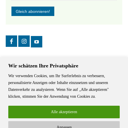
Wir schätzen Ihre Privatsphäre
Wir verwenden Cookies, um Ihr Surferlebnis zu verbessern,
Das Schriftstellerhaus ist ein beliebter Treffpunkt für Autorinnen und
personalisierte Anzeigen oder Inhalte einzusetzen und unseren
Autoren aus Stuttgart und der Region sowie ein Veranstaltungsort für
Datenverkehr zu analysieren. Wenn Sie auf „Alle akzeptieren"
Lesungen, Tagungen und Schreibwerkstätten.
klicken, stimmen Sie der Anwendung von Cookies zu.
Alle akzeptieren
Anpassen