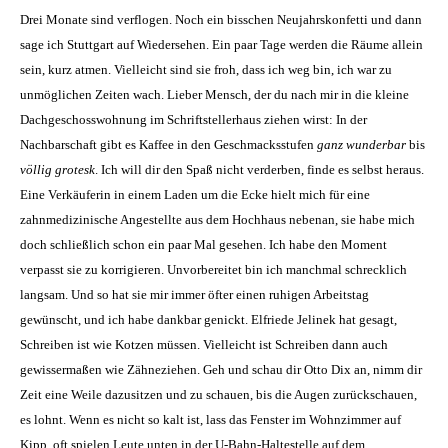
Drei Monate sind verflogen. Noch ein bisschen Neujahrskonfetti und dann
sage ich Stuttgart auf Wiedersehen. Ein paar Tage werden die Räume allein
sein, kurz atmen. Vielleicht sind sie froh, dass ich weg bin, ich war zu
unmöglichen Zeiten wach. Lieber Mensch, der du nach mir in die kleine
Dachgeschosswohnung im Schriftstellerhaus ziehen wirst: In der
Nachbarschaft gibt es Kaffee in den Geschmacksstufen
ganz wunderbar
bis
völlig grotesk
. Ich will dir den Spaß nicht verderben, finde es selbst heraus.
Eine Verkäuferin in einem Laden um die Ecke hielt mich für eine
zahnmedizinische Angestellte aus dem Hochhaus nebenan, sie habe mich
doch schließlich schon ein paar Mal gesehen. Ich habe den Moment
verpasst sie zu korrigieren. Unvorbereitet bin ich manchmal schrecklich
langsam. Und so hat sie mir immer öfter einen ruhigen Arbeitstag
gewünscht, und ich habe dankbar genickt. Elfriede Jelinek hat gesagt,
Schreiben ist wie Kotzen müssen. Vielleicht ist Schreiben dann auch
gewissermaßen wie Zähneziehen. Geh und schau dir Otto Dix an, nimm dir
Zeit eine Weile dazusitzen und zu schauen, bis die Augen zurückschauen,
es lohnt. Wenn es nicht so kalt ist, lass das Fenster im Wohnzimmer auf
Kipp, oft spielen Leute unten in der U-Bahn-Haltestelle auf dem