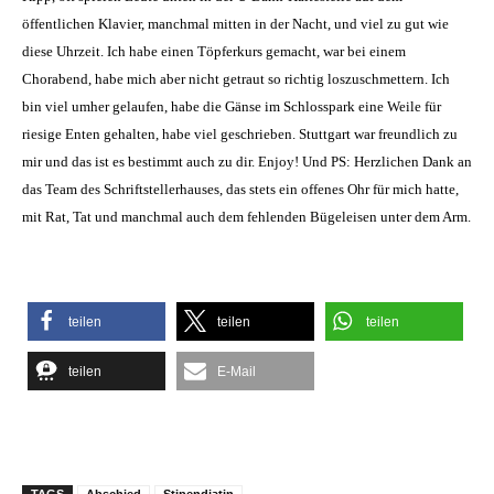
öffentlichen Klavier, manchmal mitten in der Nacht, und viel zu gut wie
diese Uhrzeit. Ich habe einen Töpferkurs gemacht, war bei einem
Chorabend, habe mich aber nicht getraut so richtig loszuschmettern. Ich
bin viel umher gelaufen, habe die Gänse im Schlosspark eine Weile für
riesige Enten gehalten, habe viel geschrieben. Stuttgart war freundlich zu
mir und das ist es bestimmt auch zu dir. Enjoy! Und PS: Herzlichen Dank an
das Team des Schriftstellerhauses, das stets ein offenes Ohr für mich hatte,
mit Rat, Tat und manchmal auch dem fehlenden Bügeleisen unter dem Arm.
teilen
teilen
teilen
teilen
E-Mail
TAGS
Abschied
Stipendiatin