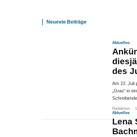
Neueste Beiträge
Aktuelles
Ankün
diesj
des J
Am 22. Juli 
„Gras“ in ei
Schreibende
Redaktion
-
1
Aktuelles
Lena 
Bachm