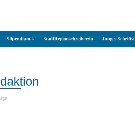
Stipendium
StadtRegionschreiber:in
Junges Schriftst
daktion
räge