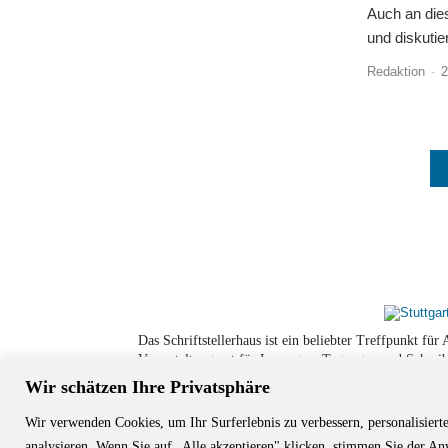
Auch an die
und diskutier
Redaktion
-
2
Das Schriftstellerhaus ist ein beliebter Treffpunkt fü
Veranstaltungsort für Lesungen, Tagungen und Schreib
Wir schätzen Ihre Privatsphäre
Wir verwenden Cookies, um Ihr Surferlebnis zu verbessern, personalisiert
© Stuttgarter Schriftstellerhaus
analysieren. Wenn Sie auf „Alle akzeptieren" klicken, stimmen Sie der 