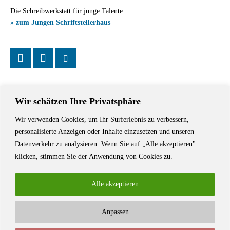
Die Schreibwerkstatt für junge Talente
» zum Jungen Schriftstellerhaus
Wir schätzen Ihre Privatsphäre
Wir verwenden Cookies, um Ihr Surferlebnis zu verbessern,
Das Schriftstellerhaus ist ein beliebter Treffpunkt für Autorinnen und
personalisierte Anzeigen oder Inhalte einzusetzen und unseren
Autoren aus Stuttgart und der Region sowie ein Veranstaltungsort für
Datenverkehr zu analysieren. Wenn Sie auf „Alle akzeptieren"
Lesungen, Tagungen und Schreibwerkstätten.
klicken, stimmen Sie der Anwendung von Cookies zu.
Alle akzeptieren
Anpassen
© Stuttgarter Schriftstellerhaus