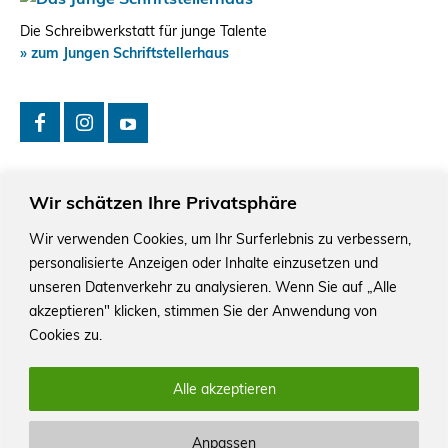
Die Schreibwerkstatt für junge Talente
» zum Jungen Schriftstellerhaus
Wir schätzen Ihre Privatsphäre
Wir verwenden Cookies, um Ihr Surferlebnis zu verbessern,
personalisierte Anzeigen oder Inhalte einzusetzen und
Das Schriftstellerhaus ist ein beliebter Treffpunkt für
Autorinnen und Autoren aus Stuttgart und der Region sowie
unseren Datenverkehr zu analysieren. Wenn Sie auf „Alle
ein Veranstaltungsort für Lesungen, Tagungen und
akzeptieren" klicken, stimmen Sie der Anwendung von
Schreibwerkstätten.
Cookies zu.
Alle akzeptieren
Anpassen