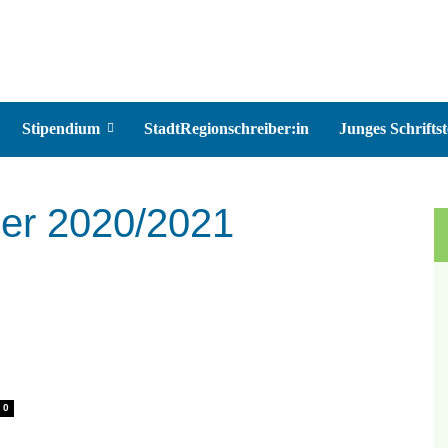
Stipendium
StadtRegionschreiber:in
Junges Schriftst
ner 2020/2021
0