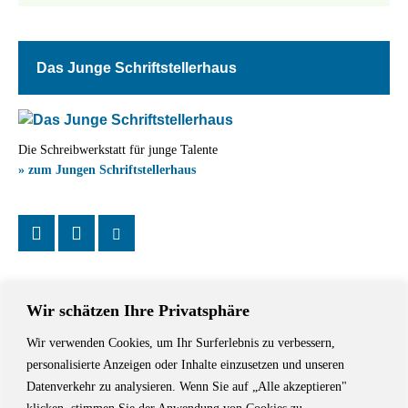
Das Junge Schriftstellerhaus
Die Schreibwerkstatt für junge Talente
» zum Jungen Schriftstellerhaus
Wir schätzen Ihre Privatsphäre
Wir verwenden Cookies, um Ihr Surferlebnis zu verbessern,
Das Schriftstellerhaus ist ein beliebter Treffpunkt für Autorinnen und
personalisierte Anzeigen oder Inhalte einzusetzen und unseren
Autoren aus Stuttgart und der Region sowie ein Veranstaltungsort für
Datenverkehr zu analysieren. Wenn Sie auf „Alle akzeptieren"
Lesungen, Tagungen und Schreibwerkstätten.