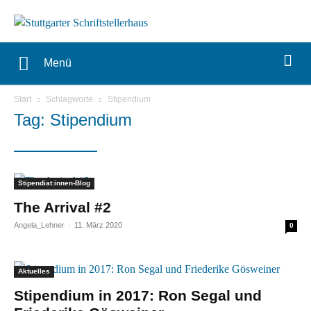
Menü
Start
Schlagworte
Stipendium
Tag: Stipendium
Stipendiat:innen-Blog
The Arrival #2
Angela_Lehner
-
11. März 2020
0
Aktuelles
Stipendium in 2017: Ron Segal und