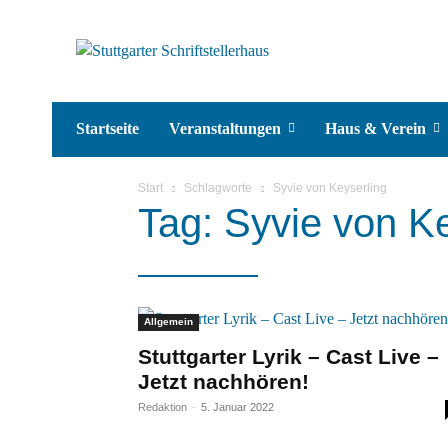
Startseite
Veranstaltungen
Haus & Verein
Start
Schlagworte
Syvie von Keyserling
Tag: Syvie von K
Allgemein
Stuttgarter Lyrik – Cast Live –
Jetzt nachhören!
Redaktion
-
5. Januar 2022