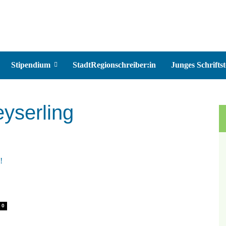
Stipendium
StadtRegionschreiber:in
Junges Schriftst
eyserling
0