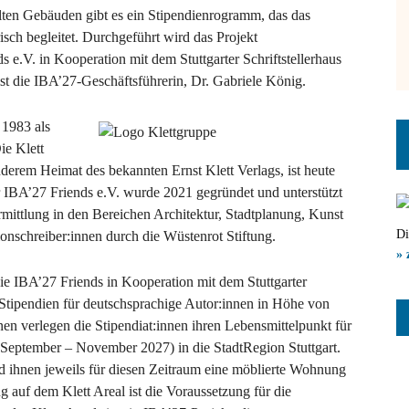
lten Gebäuden gibt es ein Stipendienrogramm, das das
isch begleitet. Durchgeführt wird das Projekt
e.V. in Kooperation mit dem Stuttgarter Schriftstellerhaus
ist die IBA’27-Geschäftsführerin, Dr. Gabriele König.
t 1983 als
ie Klett
derem Heimat des bekannten Ernst Klett Verlags, ist heute
r IBA’27 Friends e.V. wurde 2021 gegründet und unterstützt
mittlung in den Bereichen Architektur, Stadtplanung, Kunst
Di
onschreiber:innen durch die Wüstenrot Stiftung.
» 
e IBA’27 Friends in Kooperation mit dem Stuttgarter
i Stipendien für deutschsprachige Autor:innen in Höhe von
en verlegen die Stipendiat:innen ihren Lebensmittelpunkt für
 September – November 2027) in die StadtRegion Stuttgart.
d ihnen jeweils für diesen Zeitraum eine möblierte Wohnung
 auf dem Klett Areal ist die Voraussetzung für die