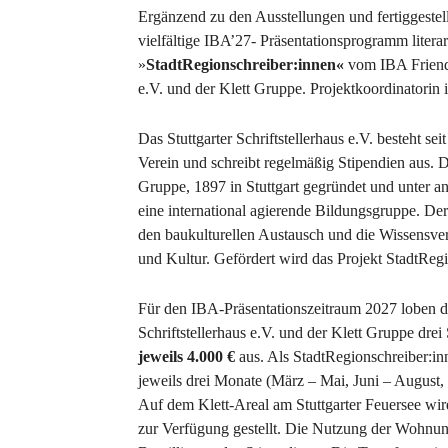
Ergänzend zu den Ausstellungen und fertiggestel
vielfältige IBA’27- Präsentationsprogramm literar
»
StadtRegionschreiber:innen«
vom IBA Friends 
e.V. und der Klett Gruppe. Projektkoordinatorin 
Das Stuttgarter Schriftstellerhaus e.V. besteht sei
Verein und schreibt regelmäßig Stipendien aus. D
Gruppe, 1897 in Stuttgart gegründet und unter an
eine international agierende Bildungsgruppe. De
den baukulturellen Austausch und die Wissensver
und Kultur. Gefördert wird das Projekt StadtRegi
Für den IBA-Präsentationszeitraum 2027 loben di
Schriftstellerhaus e.V. und der Klett Gruppe dre
jeweils 4.000 €
aus. Als StadtRegionschreiber:inn
jeweils drei Monate (März – Mai, Juni – August,
Auf dem Klett-Areal am Stuttgarter Feuersee wir
zur Verfügung gestellt. Die Nutzung der Wohnung