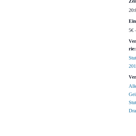
Zei
20:
Ein
5€ 
Ver
rie:
Stut
201
Ver
All
Gei
Stut
Dr