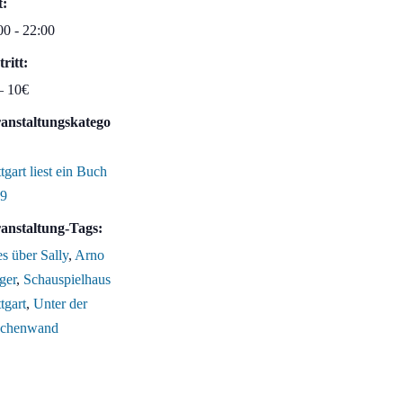
t:
00 - 22:00
tritt:
– 10€
anstaltungskatego
tgart liest ein Buch
9
anstaltung-Tags:
es über Sally
,
Arno
ger
,
Schauspielhaus
tgart
,
Unter der
achenwand