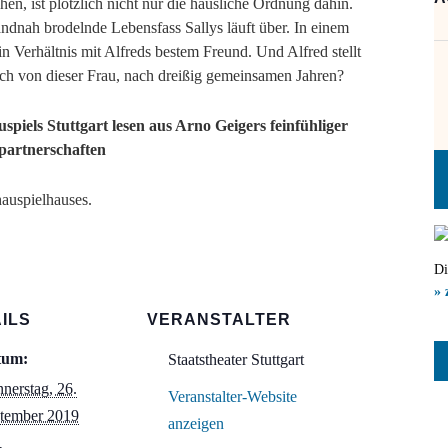
en, ist plötzlich nicht nur die häusliche Ordnung dahin.
randnah brodelnde Lebensfass Sallys läuft über. In einem
n Verhältnis mit Alfreds bestem Freund. Und Alfred stellt
ich von dieser Frau, nach dreißig gemeinsamen Jahren?
piels Stuttgart lesen aus Arno Geigers feinfühliger
spartnerschaften
hauspielhauses.
Di
» 
ILS
VERANSTALTER
tum:
Staatstheater Stuttgart
nerstag, 26.
Veranstalter-Website
tember 2019
anzeigen