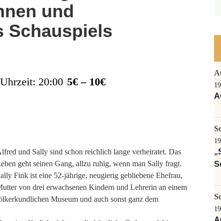
innen und
s Schauspiels
A
Uhrzeit: 20:00
5€ – 10€
19
A
S
19
lfred und Sally sind schon reichlich lange verheiratet. Das
„
eben geht seinen Gang, allzu ruhig, wenn man Sally fragt.
S
ally Fink ist eine 52-jährige, neugierig gebliebene Ehefrau,
utter von drei erwachsenen Kindern und Lehrerin an einem
S
Völkerkundlichen Museum und auch sonst ganz dem
19
A