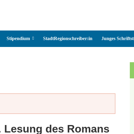
Stipendium
StadtRegionschreiber:in
Junges Schriftst
y“. Lesung des Romans