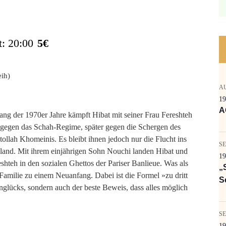
t: 20:00
5€
A
19
A
ang der 1970er Jahre kämpft Hibat mit seiner Frau Fereshteh
t gegen das Schah-Regime, später gegen die Schergen des
ollah Khomeinis. Es bleibt ihnen jedoch nur die Flucht ins
SE
land. Mit ihrem einjährigen Sohn Nouchi landen Hibat und
19
shteh in den sozialen Ghettos der Pariser Banlieue. Was als
„
Familie zu einem Neuanfang. Dabei ist die Formel »zu dritt
S
englücks, sondern auch der beste Beweis, dass alles möglich
SE
19