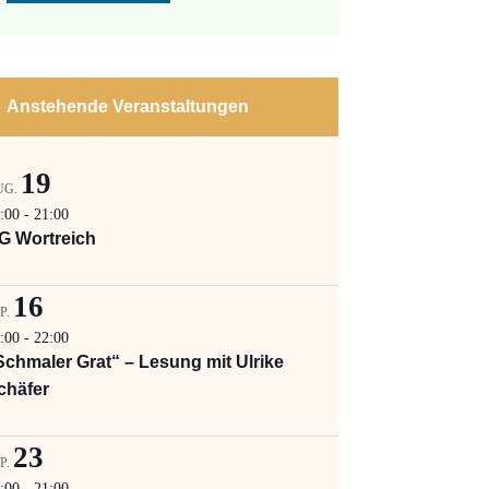
Anstehende Veranstaltungen
19
UG.
:00
-
21:00
G Wortreich
16
P.
:00
-
22:00
Schmaler Grat“ – Lesung mit Ulrike
chäfer
23
P.
:00
-
21:00