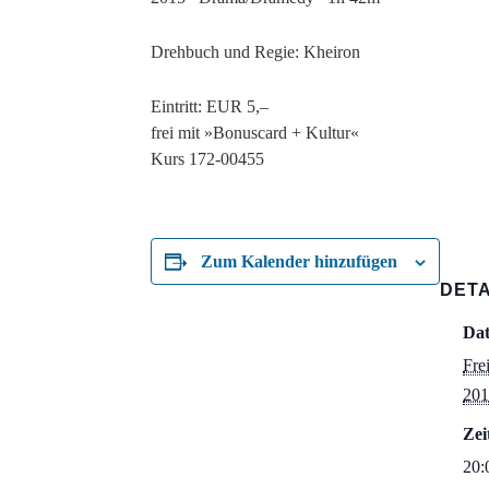
Drehbuch und Regie: Kheiron
Eintritt: EUR 5,–
frei mit »Bonuscard + Kultur«
Kurs 172-00455
Zum Kalender hinzufügen
DETA
Da
Fre
201
Zei
20: