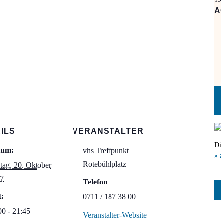
A
ILS
VERANSTALTER
Di
tum:
vhs Treffpunkt
» 
Rotebühlplatz
itag, 20. Oktober
7
Telefon
t:
0711 / 187 38 00
00 - 21:45
Veranstalter-Website