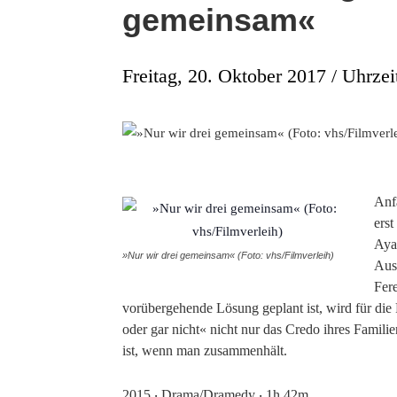
gemeinsam«
Freitag, 20. Oktober 2017 / Uhrzei
Anf
ers
Ayat
»Nur wir drei gemeinsam« (Foto: vhs/Filmverleih)
Aus
Fere
vorübergehende Lösung geplant ist, wird für die 
oder gar nicht« nicht nur das Credo ihres Famili
ist, wenn man zusammenhält.
2015 ‧ Drama/Dramedy ‧ 1h 42m