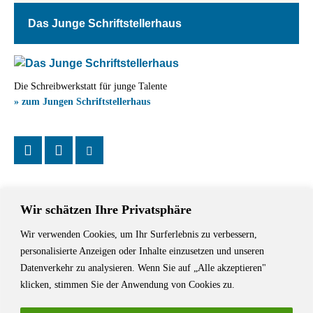
Das Junge Schriftstellerhaus
Die Schreibwerkstatt für junge Talente
» zum Jungen Schriftstellerhaus
Wir schätzen Ihre Privatsphäre
Wir verwenden Cookies, um Ihr Surferlebnis zu verbessern,
Das Schriftstellerhaus ist ein beliebter Treffpunkt für Autorinnen und
personalisierte Anzeigen oder Inhalte einzusetzen und unseren
Autoren aus Stuttgart und der Region sowie ein Veranstaltungsort für
Datenverkehr zu analysieren. Wenn Sie auf „Alle akzeptieren"
Lesungen, Tagungen und Schreibwerkstätten.
klicken, stimmen Sie der Anwendung von Cookies zu.