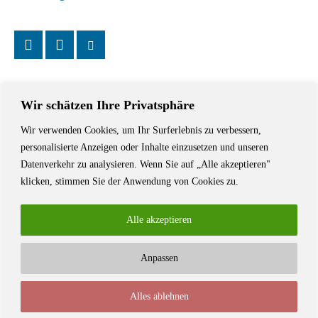
Wir schätzen Ihre Privatsphäre
Wir verwenden Cookies, um Ihr Surferlebnis zu verbessern,
Das Schriftstellerhaus ist ein beliebter Treffpunkt für Autorinnen und
personalisierte Anzeigen oder Inhalte einzusetzen und unseren
Autoren aus Stuttgart und der Region sowie ein Veranstaltungsort für
Datenverkehr zu analysieren. Wenn Sie auf „Alle akzeptieren"
Lesungen, Tagungen und Schreibwerkstätten.
klicken, stimmen Sie der Anwendung von Cookies zu.
Alle akzeptieren
Anpassen
© Stuttgarter Schriftstellerhaus
Alles ablehnen
Newsletter
Impressum / Kontakt