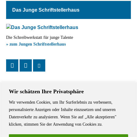
Das Junge Schriftstellerhaus
Die Schreibwerkstatt für junge Talente
» zum Jungen Schriftstellerhaus
Wir schätzen Ihre Privatsphäre
Wir verwenden Cookies, um Ihr Surferlebnis zu verbessern,
Das Schriftstellerhaus ist ein beliebter Treffpunkt für Autorinnen und
personalisierte Anzeigen oder Inhalte einzusetzen und unseren
Autoren aus Stuttgart und der Region sowie ein Veranstaltungsort für
Datenverkehr zu analysieren. Wenn Sie auf „Alle akzeptieren"
Lesungen, Tagungen und Schreibwerkstätten.
klicken, stimmen Sie der Anwendung von Cookies zu.