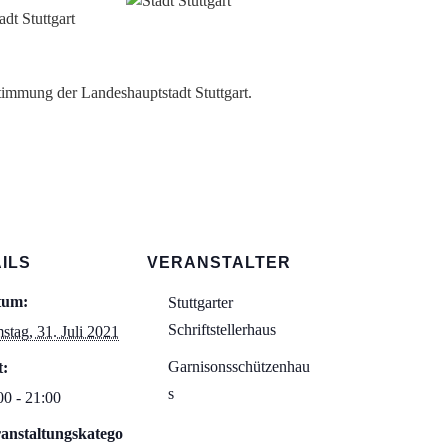
dt Stuttgart
timmung der Landeshauptstadt Stuttgart.
ILS
VERANSTALTER
tum:
Stuttgarter
Schriftstellerhaus
stag, 31. Juli 2021
Garnisonsschützenhau
t:
s
00 - 21:00
anstaltungskatego