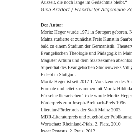
Auszeit, die noch lange im Gedächtnis bleibt.“
Gina Arzdorf / Frankfurter Allgemeine Z
Der Autor:
Moritz Heger wurde 1971 in Stuttgart geboren. 
Mainz studierte er zunächst Freie Kunst in Saarb
bald zu einem Studium der Germanistik, Theater
Evangelischen Theologie und Pädagogik in Main
Magister Artium und dem Staatsexamen abschlos
Stipendiat des Evangelischen Studienwerks Villigs
Er lebt in Stuttgart.
Moritz Heger ist seit 2017 1. Vorsitzender des Stut
Formate und leitet zusammen mit Moritz Hildt das
Für seine literarischen Texte wurde Moritz Hege
Förderpreis zum Joseph-Breitbach-Preis 1996
Literatur-Förderpreis der Stadt Mainz 2003
MDR-Literaturpreis und zugehöriger Publikumsp
Wortschatz Rheinland-Pfalz, 2. Platz, 2010
Irseer Pegasus, 2. Preis, 2012