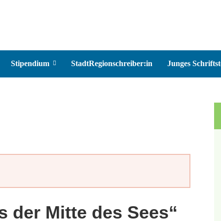
Stipendium
StadtRegionschreiber:in
Junges Schriftst
s der Mitte des Sees“