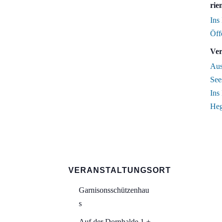
rie
Ins
Öff
Ver
Aus
See
Ins
Heg
VERANSTALTUNGSORT
Garnisonsschützenhau
s
Auf der Dornhalde 1 +