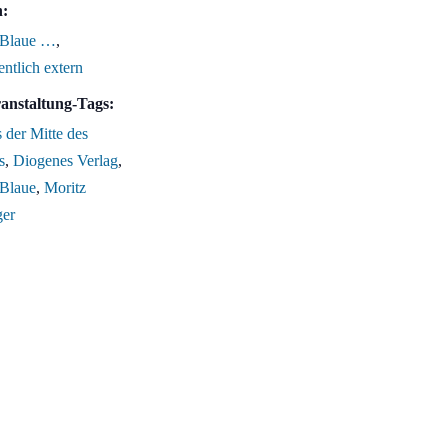
n:
 Blaue …
,
entlich extern
anstaltung-Tags:
 der Mitte des
s
,
Diogenes Verlag
,
 Blaue
,
Moritz
er