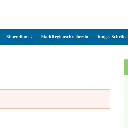
Stipendium
StadtRegionschreiber:in
Junges Schriftst