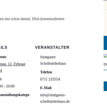
en uns schon darauf, Dich kennenzulernen
ILS
VERANSTALTER
tum:
Stuttgarter
Schriftstellerhaus
tag, 12. Februar
Di
» 
4
Telefon
t:
0711 233554
00 - 20:00
E-Mail
anstaltungskatego
info@stuttgarter-
schriftstellerhaus.de