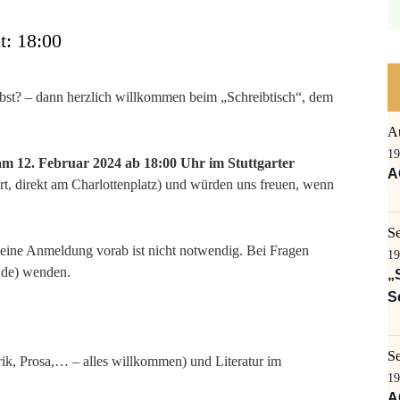
t: 18:00
ibst? – dann herzlich willkommen beim „Schreibtisch“, dem
A
19
am 12. Februar 2024 ab 18:00 Uhr im Stuttgarter
A
rt, direkt am Charlottenplatz) und würden uns freuen, wenn
S
 eine Anmeldung vorab ist nicht notwendig. Bei Fragen
19
.de) wenden.
„
S
S
ik, Prosa,… – alles willkommen) und Literatur im
19
A