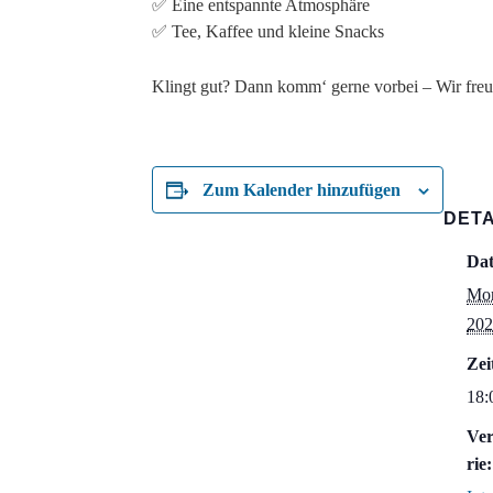
✅ Eine entspannte Atmosphäre
✅ Tee, Kaffee und kleine Snacks
Klingt gut? Dann komm‘ gerne vorbei – Wir freu
Zum Kalender hinzufügen
DETA
Da
Mon
202
Zei
18:
Ver
rie: