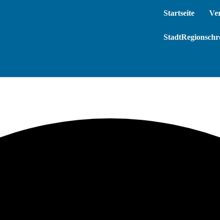
Startseite
Ve
StadtRegionschre