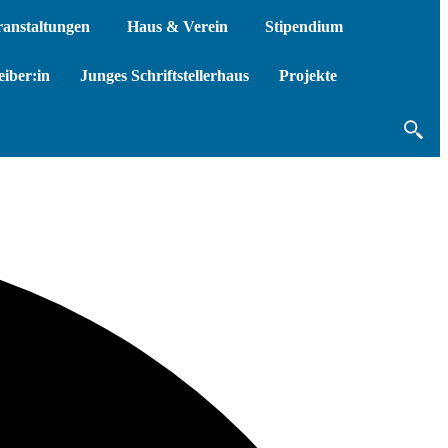
ranstaltungen
Haus & Verein
Stipendium
iber:in
Junges Schriftstellerhaus
Projekte