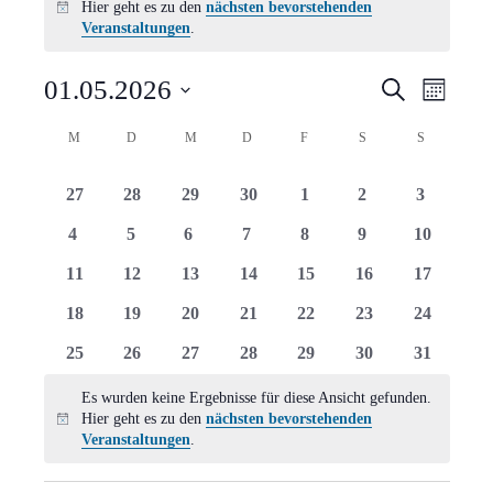
Hier geht es zu den
nächsten bevorstehenden
Hinweis
Veranstaltungen
.
Verans
Vera
01.05.2026
Suche
Monat
Ansi
Suche
Datum
Kalender
M
MONTAG
D
DIENSTAG
M
MITTWOCH
D
DONNERSTAG
F
FREITAG
S
SAMSTAG
S
SONNTAG
Navi
wählen.
und
von
0
0
0
0
0
0
0
27
28
29
30
1
2
3
Ansich
Veranstaltungen
Veranstaltungen
Veranstaltungen
Veranstaltungen
Veranstaltungen
Veranstaltungen
Veranstaltungen
Veranstal
0
0
0
0
0
0
0
4
5
6
7
8
9
10
Naviga
Veranstaltungen
Veranstaltungen
Veranstaltungen
Veranstaltungen
Veranstaltungen
Veranstaltungen
Veranstal
0
0
0
0
0
0
0
11
12
13
14
15
16
17
Veranstaltungen
Veranstaltungen
Veranstaltungen
Veranstaltungen
Veranstaltungen
Veranstaltungen
Veranstal
0
0
0
0
0
0
0
18
19
20
21
22
23
24
Veranstaltungen
Veranstaltungen
Veranstaltungen
Veranstaltungen
Veranstaltungen
Veranstaltungen
Veranstal
0
0
0
0
0
0
0
25
26
27
28
29
30
31
Veranstaltungen
Veranstaltungen
Veranstaltungen
Veranstaltungen
Veranstaltungen
Veranstaltungen
Veranstal
Es wurden keine Ergebnisse für diese Ansicht gefunden.
Hier geht es zu den
nächsten bevorstehenden
Hinweis
Veranstaltungen
.