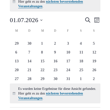
Hier geht es zu den
nächsten bevorstehenden
Hinweis
Veranstaltungen
.
Verans
Vera
01.07.2026
Suche
Monat
Ansi
Suche
Datum
Kalender
M
MONTAG
D
DIENSTAG
M
MITTWOCH
D
DONNERSTAG
F
FREITAG
S
SAMSTAG
S
SONNTAG
Navi
wählen.
und
von
0
0
0
0
0
0
0
29
30
1
2
3
4
5
Ansich
Veranstaltungen
Veranstaltungen
Veranstaltungen
Veranstaltungen
Veranstaltungen
Veranstaltungen
Veranstaltungen
Veranstal
0
0
0
0
0
0
0
6
7
8
9
10
11
12
Naviga
Veranstaltungen
Veranstaltungen
Veranstaltungen
Veranstaltungen
Veranstaltungen
Veranstaltungen
Veranstal
0
0
0
0
0
0
0
13
14
15
16
17
18
19
Veranstaltungen
Veranstaltungen
Veranstaltungen
Veranstaltungen
Veranstaltungen
Veranstaltungen
Veranstal
0
0
0
0
0
0
0
20
21
22
23
24
25
26
Veranstaltungen
Veranstaltungen
Veranstaltungen
Veranstaltungen
Veranstaltungen
Veranstaltungen
Veranstal
0
0
0
0
0
0
0
27
28
29
30
31
1
2
Veranstaltungen
Veranstaltungen
Veranstaltungen
Veranstaltungen
Veranstaltungen
Veranstaltungen
Veranstal
Es wurden keine Ergebnisse für diese Ansicht gefunden.
Hier geht es zu den
nächsten bevorstehenden
Hinweis
Veranstaltungen
.