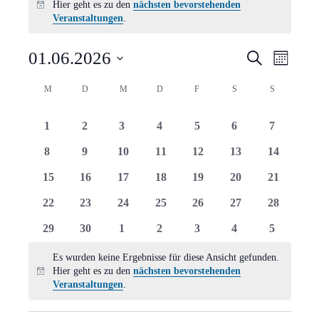
Hier geht es zu den
nächsten bevorstehenden
Hinweis
Veranstaltungen
.
Verans
Vera
01.06.2026
Suche
Monat
Ansi
Suche
Datum
Kalender
M
MONTAG
D
DIENSTAG
M
MITTWOCH
D
DONNERSTAG
F
FREITAG
S
SAMSTAG
S
SONNTAG
Navi
wählen.
und
von
0
0
0
0
0
0
0
1
2
3
4
5
6
7
Ansich
Veranstaltungen
Veranstaltungen
Veranstaltungen
Veranstaltungen
Veranstaltungen
Veranstaltungen
Veranstaltungen
Veranstal
0
0
0
0
0
0
0
8
9
10
11
12
13
14
Naviga
Veranstaltungen
Veranstaltungen
Veranstaltungen
Veranstaltungen
Veranstaltungen
Veranstaltungen
Veranstal
0
0
0
0
0
0
0
15
16
17
18
19
20
21
Veranstaltungen
Veranstaltungen
Veranstaltungen
Veranstaltungen
Veranstaltungen
Veranstaltungen
Veranstal
0
0
0
0
0
0
0
22
23
24
25
26
27
28
Veranstaltungen
Veranstaltungen
Veranstaltungen
Veranstaltungen
Veranstaltungen
Veranstaltungen
Veranstal
0
0
0
0
0
0
0
29
30
1
2
3
4
5
Veranstaltungen
Veranstaltungen
Veranstaltungen
Veranstaltungen
Veranstaltungen
Veranstaltungen
Veranstal
Es wurden keine Ergebnisse für diese Ansicht gefunden.
Hier geht es zu den
nächsten bevorstehenden
Hinweis
Veranstaltungen
.