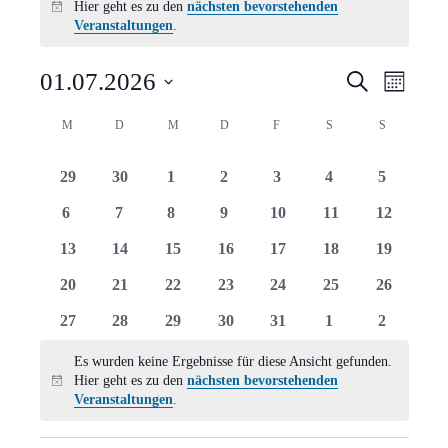
Hier geht es zu den
nächsten bevorstehenden
Hinweis
Veranstaltungen
.
Verans
Vera
01.07.2026
Suche
Monat
Ansi
Suche
Datum
Kalender
M
MONTAG
D
DIENSTAG
M
MITTWOCH
D
DONNERSTAG
F
FREITAG
S
SAMSTAG
S
SONNTAG
Navi
wählen.
und
von
0
0
0
0
0
0
0
29
30
1
2
3
4
5
Ansich
Veranstaltungen
Veranstaltungen
Veranstaltungen
Veranstaltungen
Veranstaltungen
Veranstaltungen
Veranstaltungen
Veranstal
0
0
0
0
0
0
0
6
7
8
9
10
11
12
Naviga
Veranstaltungen
Veranstaltungen
Veranstaltungen
Veranstaltungen
Veranstaltungen
Veranstaltungen
Veranstal
0
0
0
0
0
0
0
13
14
15
16
17
18
19
Veranstaltungen
Veranstaltungen
Veranstaltungen
Veranstaltungen
Veranstaltungen
Veranstaltungen
Veranstal
0
0
0
0
0
0
0
20
21
22
23
24
25
26
Veranstaltungen
Veranstaltungen
Veranstaltungen
Veranstaltungen
Veranstaltungen
Veranstaltungen
Veranstal
0
0
0
0
0
0
0
27
28
29
30
31
1
2
Veranstaltungen
Veranstaltungen
Veranstaltungen
Veranstaltungen
Veranstaltungen
Veranstaltungen
Veranstal
Es wurden keine Ergebnisse für diese Ansicht gefunden.
Hier geht es zu den
nächsten bevorstehenden
Hinweis
Veranstaltungen
.