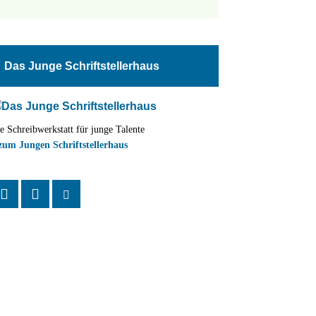
tungen
altung
en-
ion
Das Junge Schriftstellerhaus
,
n
e Schreibwerkstatt für junge Talente
zum Jungen Schriftstellerhaus