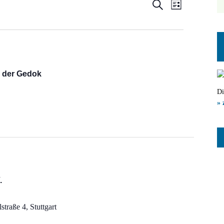
Veranstal
Veranst
Suche
Liste
Ansicht
Suche
Navigat
und
Ansichten
n der Gedok
Navigatio
Di
» 
.
straße 4, Stuttgart