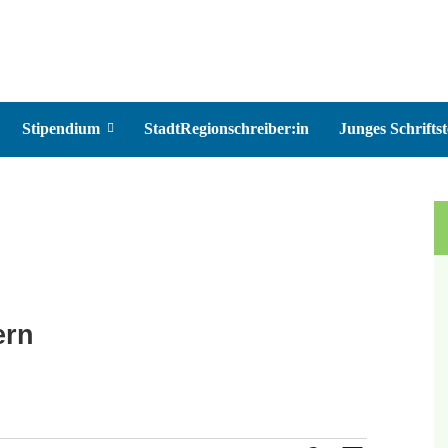
Stipendium
StadtRegionschreiber:in
Junges Schriftst
ern