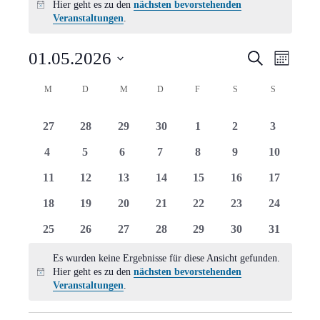
Hier geht es zu den
nächsten bevorstehenden
Hinweis
Veranstaltungen
.
Verans
Vera
01.05.2026
Suche
Monat
Ansi
Suche
Datum
Kalender
M
MONTAG
D
DIENSTAG
M
MITTWOCH
D
DONNERSTAG
F
FREITAG
S
SAMSTAG
S
SONNTAG
Navi
wählen.
und
von
0
0
0
0
0
0
0
27
28
29
30
1
2
3
Ansich
Veranstaltungen
Veranstaltungen
Veranstaltungen
Veranstaltungen
Veranstaltungen
Veranstaltungen
Veranstaltungen
Veranstal
0
0
0
0
0
0
0
4
5
6
7
8
9
10
Naviga
Veranstaltungen
Veranstaltungen
Veranstaltungen
Veranstaltungen
Veranstaltungen
Veranstaltungen
Veranstal
0
0
0
0
0
0
0
11
12
13
14
15
16
17
Veranstaltungen
Veranstaltungen
Veranstaltungen
Veranstaltungen
Veranstaltungen
Veranstaltungen
Veranstal
0
0
0
0
0
0
0
18
19
20
21
22
23
24
Veranstaltungen
Veranstaltungen
Veranstaltungen
Veranstaltungen
Veranstaltungen
Veranstaltungen
Veranstal
0
0
0
0
0
0
0
25
26
27
28
29
30
31
Veranstaltungen
Veranstaltungen
Veranstaltungen
Veranstaltungen
Veranstaltungen
Veranstaltungen
Veranstal
Es wurden keine Ergebnisse für diese Ansicht gefunden.
Hier geht es zu den
nächsten bevorstehenden
Hinweis
Veranstaltungen
.