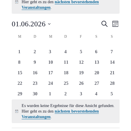
Hier geht es zu den
nächsten bevorstehenden
Hinweis
Veranstaltungen
.
Verans
Vera
01.06.2026
Suche
Monat
Ansi
Suche
Datum
Kalender
M
MONTAG
D
DIENSTAG
M
MITTWOCH
D
DONNERSTAG
F
FREITAG
S
SAMSTAG
S
SONNTAG
Navi
wählen.
und
von
0
0
0
0
0
0
0
1
2
3
4
5
6
7
Ansich
Veranstaltungen
Veranstaltungen
Veranstaltungen
Veranstaltungen
Veranstaltungen
Veranstaltungen
Veranstaltungen
Veranstal
0
0
0
0
0
0
0
8
9
10
11
12
13
14
Naviga
Veranstaltungen
Veranstaltungen
Veranstaltungen
Veranstaltungen
Veranstaltungen
Veranstaltungen
Veranstal
0
0
0
0
0
0
0
15
16
17
18
19
20
21
Veranstaltungen
Veranstaltungen
Veranstaltungen
Veranstaltungen
Veranstaltungen
Veranstaltungen
Veranstal
0
0
0
0
0
0
0
22
23
24
25
26
27
28
Veranstaltungen
Veranstaltungen
Veranstaltungen
Veranstaltungen
Veranstaltungen
Veranstaltungen
Veranstal
0
0
0
0
0
0
0
29
30
1
2
3
4
5
Veranstaltungen
Veranstaltungen
Veranstaltungen
Veranstaltungen
Veranstaltungen
Veranstaltungen
Veranstal
Es wurden keine Ergebnisse für diese Ansicht gefunden.
Hier geht es zu den
nächsten bevorstehenden
Hinweis
Veranstaltungen
.