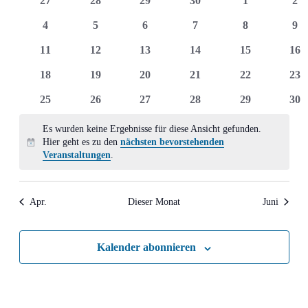
27
28
29
30
1
2
Ansich
Veranstaltungen
Veranstaltungen
Veranstaltungen
Veranstaltungen
Veranstaltungen
Veranstaltun
Ver
0
0
0
0
0
0
4
5
6
7
8
9
Naviga
Veranstaltungen
Veranstaltungen
Veranstaltungen
Veranstaltungen
Veranstaltun
Ver
0
0
0
0
0
0
11
12
13
14
15
16
Veranstaltungen
Veranstaltungen
Veranstaltungen
Veranstaltungen
Veranstaltung
Ver
0
0
0
0
0
0
18
19
20
21
22
23
Veranstaltungen
Veranstaltungen
Veranstaltungen
Veranstaltungen
Veranstaltung
Ver
0
0
0
0
0
0
25
26
27
28
29
30
Veranstaltungen
Veranstaltungen
Veranstaltungen
Veranstaltungen
Veranstaltung
Ver
Es wurden keine Ergebnisse für diese Ansicht gefunden.
Hier geht es zu den
nächsten bevorstehenden
Hinweis
Veranstaltungen
.
Apr.
Dieser Monat
Juni
Kalender abonnieren