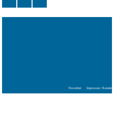
Das Schriftstellerhaus ist ein beliebter Treffpunkt für Autorinnen und
Autoren aus Stuttgart und der Region sowie ein Veranstaltungsort für
Lesungen, Tagungen und Schreibwerkstätten.
© Stuttgarter Schriftstellerhaus
Newsletter
Impressum / Kontakt