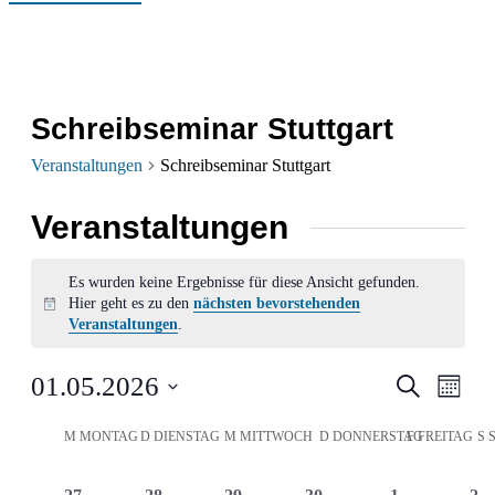
Schreibseminar Stuttgart
Veranstaltungen
Schreibseminar Stuttgart
Veranstaltungen
Es wurden keine Ergebnisse für diese Ansicht gefunden.
Hier geht es zu den
nächsten bevorstehenden
Hinweis
Veranstaltungen
.
Verans
Ver
01.05.2026
Suche
Monat
Ans
Datum
Suche
Kalender
M
MONTAG
D
DIENSTAG
M
MITTWOCH
D
DONNERSTAG
F
FREITAG
S
wählen.
Nav
und
von
0
0
0
0
0
0