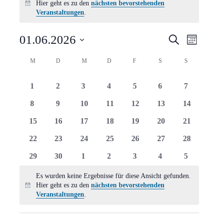
Hier geht es zu den
nächsten bevorstehenden
Hinweis
Veranstaltungen
.
Verans
Vera
01.06.2026
Suche
Monat
Ansi
Suche
Datum
Kalender
M
MONTAG
D
DIENSTAG
M
MITTWOCH
D
DONNERSTAG
F
FREITAG
S
SAMSTAG
S
SONNTAG
Navi
wählen.
und
von
0
0
0
0
0
0
0
1
2
3
4
5
6
7
Ansich
Veranstaltungen
Veranstaltungen
Veranstaltungen
Veranstaltungen
Veranstaltungen
Veranstaltungen
Veranstaltungen
Veranstal
0
0
0
0
0
0
0
8
9
10
11
12
13
14
Naviga
Veranstaltungen
Veranstaltungen
Veranstaltungen
Veranstaltungen
Veranstaltungen
Veranstaltungen
Veranstal
0
0
0
0
0
0
0
15
16
17
18
19
20
21
Veranstaltungen
Veranstaltungen
Veranstaltungen
Veranstaltungen
Veranstaltungen
Veranstaltungen
Veranstal
0
0
0
0
0
0
0
22
23
24
25
26
27
28
Veranstaltungen
Veranstaltungen
Veranstaltungen
Veranstaltungen
Veranstaltungen
Veranstaltungen
Veranstal
0
0
0
0
0
0
0
29
30
1
2
3
4
5
Veranstaltungen
Veranstaltungen
Veranstaltungen
Veranstaltungen
Veranstaltungen
Veranstaltungen
Veranstal
Es wurden keine Ergebnisse für diese Ansicht gefunden.
Hier geht es zu den
nächsten bevorstehenden
Hinweis
Veranstaltungen
.