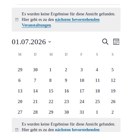
Veranstaltungen
Es wurden keine Ergebnisse für diese Ansicht gefunden.
Hier geht es zu den
nächsten bevorstehenden
Hinweis
Veranstaltungen
.
Verans
Vera
01.07.2026
Suche
Monat
Ansi
Suche
Datum
Kalender
M
MONTAG
D
DIENSTAG
M
MITTWOCH
D
DONNERSTAG
F
FREITAG
S
SAMSTAG
S
SONNTAG
Navi
wählen.
und
von
0
0
0
0
0
0
0
29
30
1
2
3
4
5
Ansich
Veranstaltungen
Veranstaltungen
Veranstaltungen
Veranstaltungen
Veranstaltungen
Veranstaltungen
Veranstaltungen
Veranstal
0
0
0
0
0
0
0
6
7
8
9
10
11
12
Naviga
Veranstaltungen
Veranstaltungen
Veranstaltungen
Veranstaltungen
Veranstaltungen
Veranstaltungen
Veranstal
0
0
0
0
0
0
0
13
14
15
16
17
18
19
Veranstaltungen
Veranstaltungen
Veranstaltungen
Veranstaltungen
Veranstaltungen
Veranstaltungen
Veranstal
0
0
0
0
0
0
0
20
21
22
23
24
25
26
Veranstaltungen
Veranstaltungen
Veranstaltungen
Veranstaltungen
Veranstaltungen
Veranstaltungen
Veranstal
0
0
0
0
0
0
0
27
28
29
30
31
1
2
Veranstaltungen
Veranstaltungen
Veranstaltungen
Veranstaltungen
Veranstaltungen
Veranstaltungen
Veranstal
Es wurden keine Ergebnisse für diese Ansicht gefunden.
Hier geht es zu den
nächsten bevorstehenden